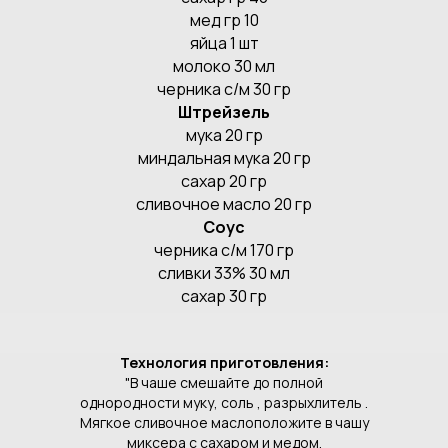
мед гр 10
яйца 1 шт
молоко 30 мл
черника с/м 30 гр
Штрейзель
мука 20 гр
миндальная мука 20 гр
сахар 20 гр
сливочное масло 20 гр
Соус
черника с/м 170 гр
сливки 33% 30 мл
сахар 30 гр
Технология приготовления:
"В чаше смешайте до полной
однородности муку, соль , разрыхлитель .
Мягкое сливочное маслоположите в чашу
миксера с сахаром и медом.