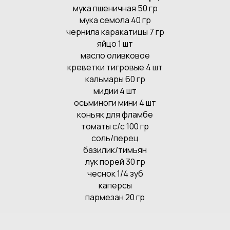
мука пшеничная 50 гр
мука семола 40 гр
чернила каракатицы 7 гр
яйцо 1 шт
масло оливковое
креветки тигровые 4 шт
кальмары 60 гр
мидии 4 шт
осьминоги мини 4 шт
коньяк для фламбе
томаты с/с 100 гр
соль/перец
базилик/тимьян
лук порей 30 гр
чеснок 1/4 зуб
каперсы
пармезан 20 гр