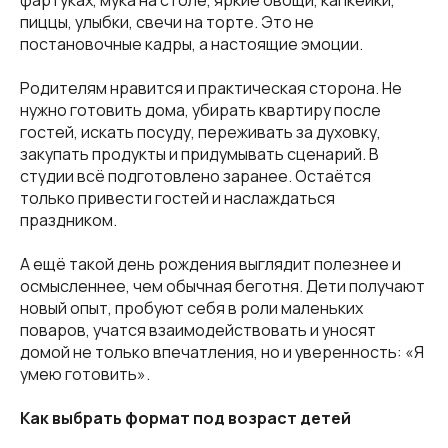
фартуках, мука на столе, яркие овощи, капкейки,
пиццы, улыбки, свечи на торте. Это не
постановочные кадры, а настоящие эмоции.
Родителям нравится и практическая сторона. Не
нужно готовить дома, убирать квартиру после
гостей, искать посуду, переживать за духовку,
закупать продукты и придумывать сценарий. В
студии всё подготовлено заранее. Остаётся
только привести гостей и наслаждаться
праздником.
А ещё такой день рождения выглядит полезнее и
осмысленнее, чем обычная беготня. Дети получают
новый опыт, пробуют себя в роли маленьких
поваров, учатся взаимодействовать и уносят
домой не только впечатления, но и уверенность: «Я
умею готовить».
Как выбрать формат под возраст детей