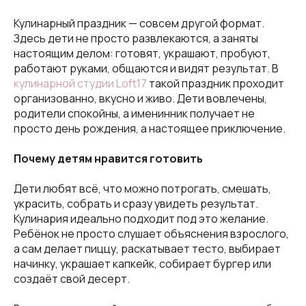
Кулинарный праздник — совсем другой формат.
Здесь дети не просто развлекаются, а заняты
настоящим делом: готовят, украшают, пробуют,
работают руками, общаются и видят результат. В
кулинарной студии Loft17
такой праздник проходит
организованно, вкусно и живо. Дети вовлечены,
родители спокойны, а именинник получает не
просто день рождения, а настоящее приключение.
Почему детям нравится готовить
Дети любят всё, что можно потрогать, смешать,
украсить, собрать и сразу увидеть результат.
Кулинария идеально подходит под это желание.
Ребёнок не просто слушает объяснения взрослого,
а сам делает пиццу, раскатывает тесто, выбирает
начинку, украшает капкейк, собирает бургер или
создаёт свой десерт.