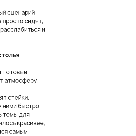
вый сценарий
е просто сидят,
 расслабиться и
.
столья
т готовые
ет атмосферу.
ят стейки,
у ними быстро
ь темы для
чилось красивее,
лся самым