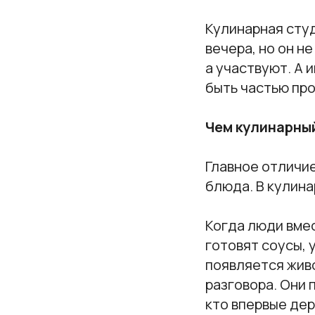
Кулинарная студ
вечера, но он н
а участвуют. А 
быть частью пр
Чем кулинарный
Главное отличие
блюда. В кулина
Когда люди вмес
готовят соусы,
появляется жив
разговора. Они 
кто впервые де