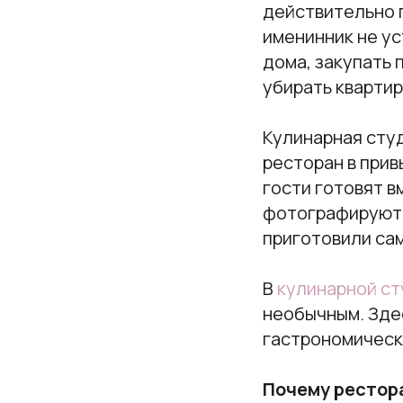
действительно п
именинник не ус
дома, закупать 
убирать квартир
Кулинарная студ
ресторан в прив
гости готовят 
фотографируются
приготовили сам
В
кулинарной ст
необычным. Здес
гастрономическ
Почему рестора