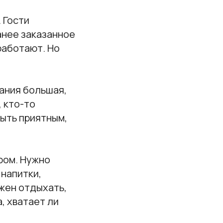
 Гости
анее заказанное
работают. Но
пания большая,
 кто-то
быть приятным,
ром. Нужно
 напитки,
лжен отдыхать,
, хватает ли