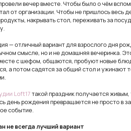
ровели вечер вместе. Чтобы было о чём вспом
тал от организации. Чтобы не пришлось весь д
продукты, накрывать стол, переживать за посуд
у.
ия — отличный вариант для взрослого дня рож
ычном смысле, но и не домашняя вечеринка. Эт
вместе с шефом, общаются, пробуют новые блю
, а потом садятся за общий стол и ужинают т
и.
удии Loft17
такой праздник получается живым,
ь день рождения превращается не просто в зас
ое событие.
н не всегда лучший вариант