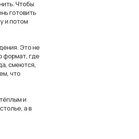
нить. Чтобы
ень готовить
у и потом
дения. Это не
о формат, где
да, смеются,
ем, что
 тёплым и
толье, а в