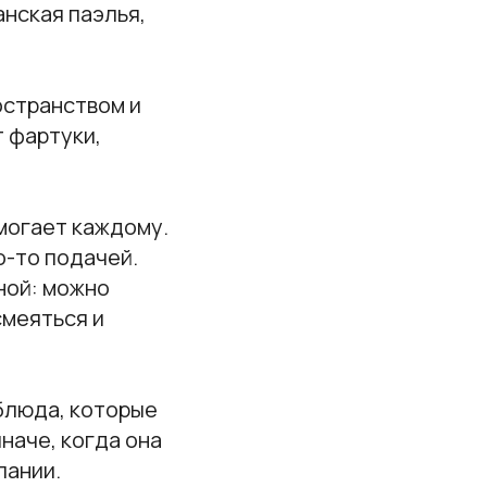
анская паэлья,
остранством и
 фартуки,
могает каждому.
о-то подачей.
ной: можно
смеяться и
блюда, которые
наче, когда она
пании.