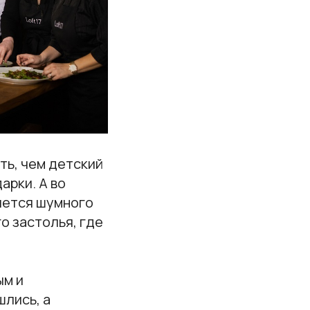
ть, чем детский
арки. А во
очется шумного
о застолья, где
ым и
шлись, а