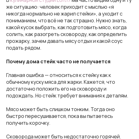
В
кулинарной студии Loft17
мы часто видим одну и ту
же ситуацию: человек приходит с мыслью «я
никогда нормально не жарил стейки», а уходит с
пониманием, что всё не так страшно. Нужно знать,
какой кусок выбрать, как подготовить мясо, когда
солить, как разогреть сковороду, как определить
прожарку, зачем давать мясу отдых и какой соус
подать рядом.
Почему дома стейк часто не получается
Главная ошибка — относиться к стейку как к
обычному куску мяса для жарки. Кажется, что
достаточно положить его на сковороду и
подождать. Но стейк требует внимания к деталям.
Мясо может быть слишком тонким. Тогда оно
быстро пересушивается, пока вы пытаетесь
получить корочку.
Сковорода может быть недостаточно горячей.