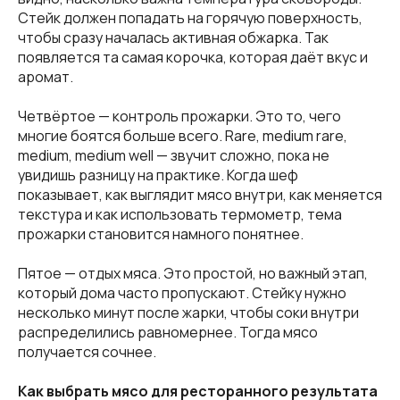
Стейк должен попадать на горячую поверхность,
чтобы сразу началась активная обжарка. Так
появляется та самая корочка, которая даёт вкус и
аромат.
Четвёртое — контроль прожарки. Это то, чего
многие боятся больше всего. Rare, medium rare,
medium, medium well — звучит сложно, пока не
увидишь разницу на практике. Когда шеф
показывает, как выглядит мясо внутри, как меняется
текстура и как использовать термометр, тема
прожарки становится намного понятнее.
Пятое — отдых мяса. Это простой, но важный этап,
который дома часто пропускают. Стейку нужно
несколько минут после жарки, чтобы соки внутри
распределились равномернее. Тогда мясо
получается сочнее.
Как выбрать мясо для ресторанного результата