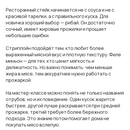
Ресторанный стейк начинается не с соуса и не с
красивой тарелки, а с правильного куска. Для
новичка хороший выбор — рибай. Он достаточно
сочный, имеет жировые прожилки и прощает
небольшие ошибки.
Стриплойн подойдёт тем, кто любит более
выраженный мясной вкус и плотную текстуру. Филе
миньон — для тех, кто ценит мягкость и
деликатность. Но важно понимать: чем меньше
жира в мясе, тем аккуратнее нужно работать с
прожаркой.
На мастер-классе можно понять не только названия
отрубов, но и их поведение. Один кусок жарится
быстрее, другой лучше раскрывается при средней
прожарке, третий требует более бережного
подхода. Это знание потом помогает дома не
покупать мясо вслепую.