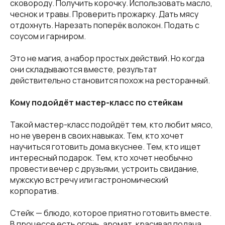
сковороду. Получить корочку. Использовать масло,
чеснок и травы. Проверить прожарку. Дать мясу
отдохнуть. Нарезать поперёк волокон. Подать с
соусом и гарниром.
Это не магия, а набор простых действий. Но когда
они складываются вместе, результат
действительно становится похож на ресторанный.
Кому подойдёт мастер-класс по стейкам
Такой мастер-класс подойдёт тем, кто любит мясо,
но не уверен в своих навыках. Тем, кто хочет
научиться готовить дома вкуснее. Тем, кто ищет
интересный подарок. Тем, кто хочет необычно
провести вечер с друзьями, устроить свидание,
мужскую встречу или гастрономический
корпоратив.
Стейк — блюдо, которое приятно готовить вместе.
В процессе есть огонь, аромат, красивая подача,