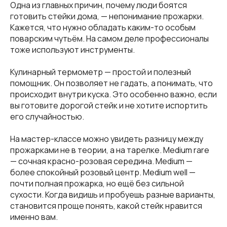
Одна из главных причин, почему люди боятся
готовить стейки дома, — непонимание прожарки.
Кажется, что нужно обладать каким-то особым
поварским чутьём. На самом деле профессионалы
тоже используют инструменты.
Кулинарный термометр — простой и полезный
помощник. Он позволяет не гадать, а понимать, что
происходит внутри куска. Это особенно важно, если
вы готовите дорогой стейк и не хотите испортить
его случайностью.
На мастер-классе можно увидеть разницу между
прожарками не в теории, а на тарелке. Medium rare
— сочная красно-розовая середина. Medium —
более спокойный розовый центр. Medium well —
почти полная прожарка, но ещё без сильной
сухости. Когда видишь и пробуешь разные варианты,
становится проще понять, какой стейк нравится
именно вам.