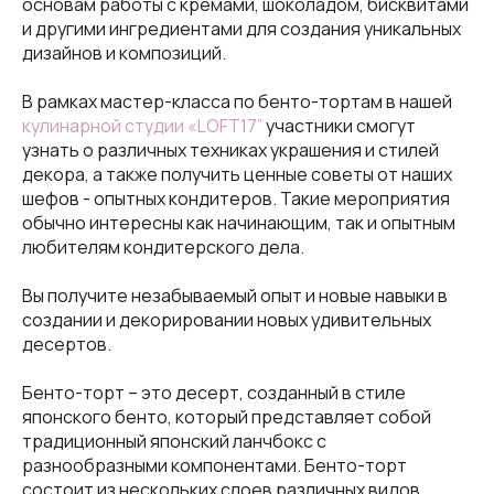
основам работы с кремами, шоколадом, бисквитами
и другими ингредиентами для создания уникальных
дизайнов и композиций.
В рамках мастер-класса по бенто-тортам в нашей
кулинарной студии «LOFT17”
участники смогут
узнать о различных техниках украшения и стилей
декора, а также получить ценные советы от наших
шефов - опытных кондитеров. Такие мероприятия
обычно интересны как начинающим, так и опытным
любителям кондитерского дела.
Вы получите незабываемый опыт и новые навыки в
создании и декорировании новых удивительных
десертов.
Бенто-торт – это десерт, созданный в стиле
японского бенто, который представляет собой
традиционный японский ланчбокс с
разнообразными компонентами. Бенто-торт
состоит из нескольких слоев различных видов