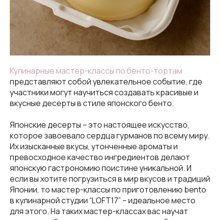
Кулинарные мастер-классы по бенто-тортам
представляют собой увлекательное событие, где
участники могут научиться создавать красивые и
вкусные десерты в стиле японского бенто.
Японские десерты – это настоящее искусство,
которое завоевало сердца гурманов по всему миру.
Их изысканные вкусы, утонченные ароматы и
превосходное качество ингредиентов делают
японскую гастрономию поистине уникальной. И
если вы хотите погрузиться в мир вкусов и традиций
Японии, то мастер-классы по приготовлению bento
в кулинарной студии “LOFT17” – идеальное место
для этого. На таких мастер-классах вас научат