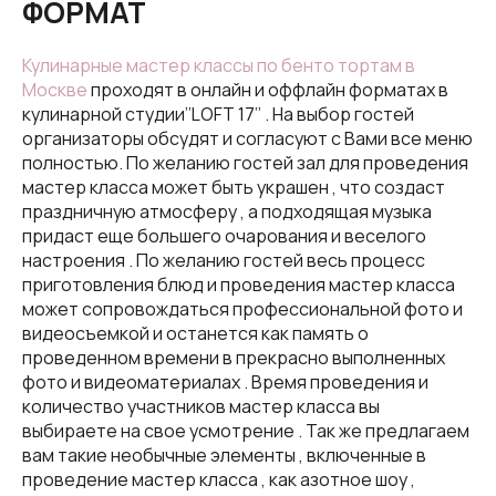
ФОРМАТ
Кулинарные мастер классы по бенто тортам в
Москве
проходят в онлайн и оффлайн форматах в
кулинарной студии’’LOFT 17’’ . На выбор гостей
организаторы обсудят и согласуют с Вами все меню
полностью. По желанию гостей зал для проведения
мастер класса может быть украшен , что создаст
праздничную атмосферу , а подходящая музыка
придаст еще большего очарования и веселого
настроения . По желанию гостей весь процесс
приготовления блюд и проведения мастер класса
может сопровождаться профессиональной фото и
видеосъемкой и останется как память о
проведенном времени в прекрасно выполненных
фото и видеоматериалах . Время проведения и
количество участников мастер класса вы
выбираете на свое усмотрение . Так же предлагаем
вам такие необычные элементы , включенные в
проведение мастер класса , как азотное шоу ,